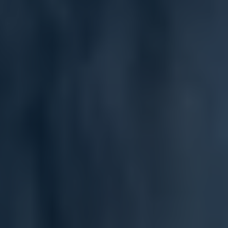
AVISO
Unidad equina cerrada 
por vacaciones
Nuestra 
unidad equina
 se 
encontrará cerrada por vacaciones 
desde el 
lunes 17 de agosto
 hasta el 
domingo 23 de agosto.
El resto de servicios continuan 
disponibles con normalidad.
Entendido